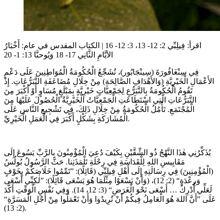
اقرأ:
فِيلِبِّي 2: 12- 13، 3: 12- 16
|
الكتاب المقدس في عام:
أَخْبَارُ
الأيَّامِ الثَّانِي 17- 18 وَيُوحنَّا 13: 1- 20
فِي سِنْغَافُورَةَ (سِينْجَابُور)، تُشَجِّعُ الْحُكُومَةُ الْمُوَاطِنِينَ عَلَى دَعْمِ
الأَعْمَالِ الْخَيْرِيَّةِ (وَالأَهْدَافِ الصَّالِحَةِ) مِنْ خِلَالِ مُضَاعَفَةِ التَّبَرُّعَاتِ. إِذْ
تَقُومُ الْحُكُومَةُ بِالتَّبَرُّعِ لِجَمْعِيَّاتٍ خَيْرِيَّةٍ بِمَبْلَغٍ مُسَاوٍ أَوْ أَكْبَرَ مِنَ
التَّبَرُّعَاتِ الَّتِي اسْتَطَاعَتِ الْجَمْعِيَّاتُ الْخَيْرِيَّةُ الْحُصُولَ عَلَيْهَا مِنَ
الْمُجْتَمَعِ. تَأْمُلُ الْحُكُومَةُ مِنْ خِلَالِ ذَلِكَ، فِي تَشْجِيعِ النَّاسِ عَلَى
الْمُشَارَكَةِ بِشَكْلٍ أَكْبَرَ فِي الْعَمَلِ الْخَيْرِيِّ.
يُذَكِّرُنِي هٰذَا النَّهْجُ ذُو الشِّقَّيْنِ بِكَيْفَ دُعِيَ الْمُؤْمِنُونَ بِالرَّبِّ يَسُوعَ إِلَى
مَقَايِيسِ اللهِ لِلْقَدَاسَةِ فِي رِحْلَةِ تَلْمَذَتِنا. حَثَّ الرَّسُولُ بُولُسُ
(الْمُؤْمِنِينَ) فِي رِسَالَتِهِ إِلَى أَهْلِ فِيلِبِّي (قَائِلًا): ”تَمِّمُوا خَلَاصَكُمْ بِخَوْفٍ
وَرِعْدَةٍ“ (2: 12)، (وَأَنْ يَسْعَوْا مِثْلَمَا هُوَ يَسْعَى قَائِلًا): ”لٰكِنِّي أَسْعَى
لَعَلِّي أُدْرِكُ … أَسْعَى نَحْوَ الْغَرَضِ“ (3: 12، 14). وَفِي نَفْسِ الْوَقْتِ أَكَّدَ
عَلَى ”أَنَّ اللهَ هُوَ الْعَامِلُ فِيكُمْ أَنْ تُرِيدُوا وَأَنْ تَعْمَلُوا مِنْ أَجْلِ الْمَسَرَّةِ“
(2: 13).