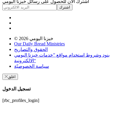
اشترك الان للحصول على رسائل خبزنا اليومي
اشترك
خبزنا اليومي
© 2026
Our Daily Bread Ministries
الحقوق والتصاريح
بنود وشروط استخدام مواقع ”خدمات خبزنا اليومي
الالكترونية“
سياسة الخصوصيّة
اغلق
تسجيل الدخول
[rbc_profiles_login]