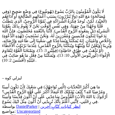
لَا يَكُونُ الْمُؤْمِنُونَ بِالرَّبِّ يَسُوعَ (يَهُوشُوعَ) فِي وَضْعٍ صَحِيحٍ (وَفِي
مُصَالَحَةٍ) مَعَ اللهِ (وَلا يُبَرَّرُونَ) بِسَبَبِ أَعْمَالِهِم الصَّالِحَةِ أَوِ أَدَاءَهُم
(الْجَيِّدِ). لَكِنْ، تُوجَدُ فِكْرَةُ الشَّرَاكَةِ فِي نُمُوِّنَا الرُّوحِيِّ، الَّذِي يَتَطَلَّبُ
قَلْبًا وَجُهْدًا مِنْ جِهَتِنَا، وَفِي نَفْسِ الْوَقْتِ نَحْنُ لَا نَقُومُ بِذَلكَ بِقُوَّتِنَا
الْبَشَرِيَّةِ (بَلْ بِمَعُونَةِ الرُّوحِ الْقُدُسِ). لِأَنَّنَا بِالنِّعْمَةِ مُخَلَّصُونَ، فإِنَّ اللهَ
يَدَعَونَا لِنَكُونَ قِدِّيسِينَ وَمُفْرَزِينَ لَهُ، وَنَحْنُ نَسْتَجِيبُ (لِهٰذِهِ الدَّعْوَةِ)
بِإِخْلَاصٍ وَامْتِنَانٍ. إِنَهُ يُمَكِّنُنَا وَيُسَاعِدُنَا فِي سَعْيِنَا إِلَى طَاعَتِهِ وَإِرْضَائِهِ،
وَيُرِينَا (وَيُعْلِنُ لَنَا وَيُنَبِّهُنَا وَيُبَكِّتُنَا بِالرُّوحِ الْقُدُسِ) عِنْدَمَا نَرْتَكِبُ الأَخْطَاءَ
(أَوْ نَذْهَبُ فِي طُرُقٍ خَاطِئَةٍ) (فِيلِبِّي 3: 15)، وَيَمْنَحُنَا الْقُوَّةَ لِنُقَاوِمَ
الْإِغْوَاءَ (كُورِنْثُوسَ الْأُولَى 10: 13)، وَيُمَكِّنُنَا مِنْ فِعْلِ مَا هُوَ صَائِبٌ فِي
عَيْنَيْهِ (أَفَسُسَ 2: 10).
– ليزلي كوه
مَا هِيَ أَكْبَرُ التَّحَدِّيَاتِ (الَّتِي تُوَاجِهُكَ) فِي سَعْيِكَ لِأَنْ تَكُونَ أَمِينًا
وَمُرْضِيًا للهِ؟ كَيْفَ يُمْكِنُكَ الِاعْتِمَادُ أَكْثَرَ عَلَى قُوَّةِ الرُّوحِ الْقُدُسِ؟
أَرْجُوكَ يَا اللهُ (الْآبُ) الْقُدُّوسُ سَاعِدْنِي عَلَى أَنْ أَكُونَ قِدِّيسًا وَأَمِينًا
فِي رِحْلَتِي، لِأَنَّنِي أَعْلَمُ بِأَنَّكَ تُرِيدُنِي أَنْ أَكُونَ مِثْلَ ابْنِكَ يَسُوعَ.
انظر كتابات كتّابٍ آخرين
|
DanielParker
بواسطة
Uncategorized
مواضيع: