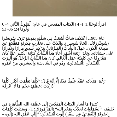
اقرأ:
يُوحَنَّا 1: 1- 4
|
الكتاب المقدس في عام:
الْمُلوكُ الثَّانِي 4- 6
وَلُوقا 24: 36- 53
عَامَ 1905، اعْتَكَفَ شَابٌّ أَشْعَثٌ فِي شَقَّتِهِ بِمَدِينَةِ بَرْنَ، سُوِيسْرَا
(سْوِيتْزِرْلَانْد، اتِّحَادُ سُوِيس)، وَانْكَبَّ عَلَى تَجَارِبٍ فِكْرِيَّةٍ مُعَقَّدَةٍ عَنْ
طَبِيعَةِ الْكَوْنِ. عَمِلَ (الشَّابُّ) الْفِيزْيَائِيُّ بِتَرْكِيزٍ شَدِيدٍ مِرَارًا وَتَكْرَارًا
عَلَى حِسَابَاتِهِ. وَبَعْدَ أَرْبَعَةِ أَشْهُرٍ أَعَادَ هَذَا الشَّابُّ كِتَابَةَ الْكَثِيرِ عَمَّا كَانَ
مَعْرُوفًا عَنْ كَيْفِيَّةِ عَمَلِ الْعَالَمِ. كَانَ هَذَا الشَّابُّ الرَّجُلُ هُوَ أَلْبِرْتُ
أَيْنْشْتَايْن (أَيْنِسْتَايْن)، وَهُوَ فِي السَّادِسَةِ وَالْعِشْرِينَ مِنْ عُمُرِهِ.
رُغْمَ امْتِلَاكِهِ عَقْلًا عِلْمِيًّا فذًا، إِلَّا أَنَّهُ قَالَ: ”كُلَّمَا تَعَلَّمْتُ أَكْثَرَ، كُلَّمَا
أَدْرَكْتُ (عِظَمَ) حَجْمِ مَا لَا أَعْرِفُهُ“.
كَثِيرًا مَا أَشَارَ الْكِتَابُ الْمُقَدَّسُ إِلَى عَظَمَةِ اللهِ الظَّاهِرَةِ فِي
خَلِيقَتِهِ:“اَلسَّمَاوَاتُ تُحَدِّثُ بِمَجْدِ اللهِ“ (المَزْمُورُ19: 1)، وَسَبَقَتْ كَلِمَاتُ
(صُوفَرُ النَّعْمَاتِيِّ فِي سِفْرِ) أَيُّوبَ أَيْنِشْتَايْنَ: ”أَإِلَى عُمْقِ اللهِ (إِلُوه –